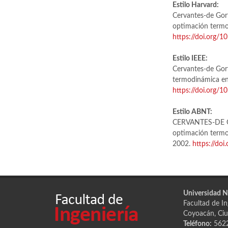
Estilo Harvard:
Cervantes-de Gort
optimación termo
https://doi.org/
Estilo IEEE:
Cervantes-de Gort
termodinámica en
https://doi.org/
Estilo ABNT:
CERVANTES-DE GO
optimación termo
2002.
https://do
Universidad 
Facultad de Ing
Coyoacán, Ciu
Teléfono:
562