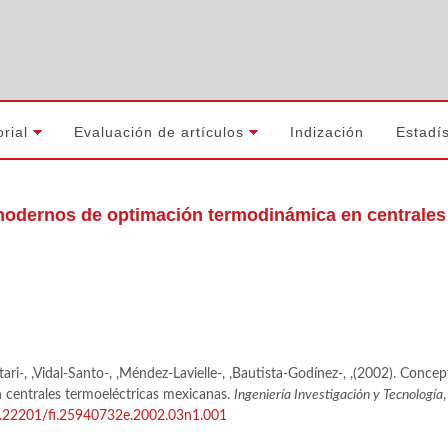
orial
Evaluación de artículos
Indización
Estadís
odernos de optimación termodinámica en centrales 
ari-, ,Vidal-Santo-, ,Méndez-Lavielle-, ,Bautista-Godínez-, ,(2002). Con
 centrales termoeléctricas mexicanas.
Ingeniería Investigación y Tecnología
10.22201/fi.25940732e.2002.03n1.001