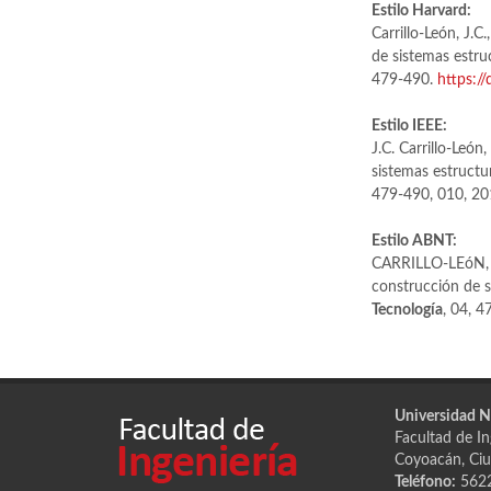
Estilo Harvard:
Carrillo-León, J.C
de sistemas estruc
479-490.
https://
Estilo IEEE:
J.C. Carrillo-Leó
sistemas estructur
479-490, 010, 2
Estilo ABNT:
CARRILLO-LEóN, 
construcción de si
Tecnología
, 04, 
Universidad 
Facultad de Ing
Coyoacán, Ciu
Teléfono:
562