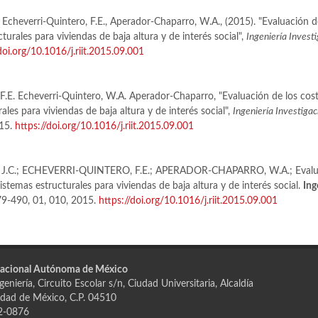
., Echeverri-Quintero, F.E., Aperador-Chaparro, W.A., (2015). "Evaluación 
turales para viviendas de baja altura y de interés social",
Ingeniería Invest
doi.org/10.1016/j.riit.2015.09.001
n, F.E. Echeverri-Quintero, W.A. Aperador-Chaparro, "Evaluación de los co
ales para viviendas de baja altura y de interés social",
Ingeniería Investigac
015.
https://doi.org/10.1016/j.riit.2015.09.001
J.C.; ECHEVERRI-QUINTERO, F.E.; APERADOR-CHAPARRO, W.A.; Evaluac
stemas estructurales para viviendas de baja altura y de interés social.
Ing
479-490, 01, 010, 2015.
https://doi.org/10.1016/j.riit.2015.09.001
Nacional Autónoma de México
eniería, Circuito Escolar s/n, Ciudad Universitaria, Alcaldía
dad de México, C.P. 04510
2-0876