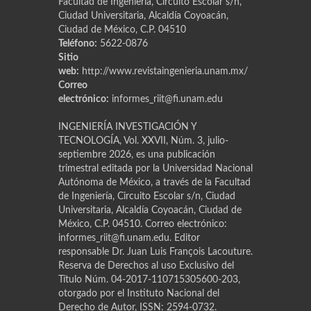
Facultad de Ingeniería, Circuito Escolar s/n,
Ciudad Universitaria, Alcaldía Coyoacán,
Ciudad de México, C.P. 04510
Teléfono:
5622-0876
Sitio
web:
http://www.revistaingenieria.unam.mx/
Correo
electrónico:
informes_riit@fi.unam.edu
INGENIERÍA INVESTIGACIÓN Y
TECNOLOGÍA, Vol. XXVII, Núm. 3, julio-
septiembre 2026, es una publicación
trimestral editada por la Universidad Nacional
Autónoma de México, a través de la Facultad
de Ingeniería, Circuito Escolar s/n, Ciudad
Universitaria, Alcaldía Coyoacán, Ciudad de
México, C.P. 04510. Correo electrónico:
informes_riit@fi.unam.edu. Editor
responsable Dr. Juan Luis Franҫois Lacouture.
Reserva de Derechos al uso Exclusivo del
Título Núm. 04-2017-110715305600-203,
otorgado por el Instituto Nacional del
Derecho de Autor, ISSN: 2594-0732.