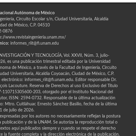
Nacional Autónoma de México
eniería, Circuito Escolar s/n, Ciudad Universitaria, Alcaldía
dad de México, C.P. 04510
2-0876
p://www.revistaingenieria.unam.mx/
nico:
informes_riit@fi.unam.edu
NVESTIGACIÓN Y TECNOLOGÍA, Vol. XXVII, Núm. 3, julio-
6, es una publicación trimestral editada por la Universidad
oma de México, a través de la Facultad de Ingeniería, Circuito
iudad Universitaria, Alcaldía Coyoacán, Ciudad de México, C.P.
electrónico: informes_riit@fi.unam.edu. Editor responsable Dr.
ҫois Lacouture. Reserva de Derechos al uso Exclusivo del Título
110715305600-203, otorgado por el Instituto Nacional del
tor, ISSN: 2594-0732. Responsable de la última actualización
: Mtro. Cuitláhuac Ernesto Sánchez Basilio, fecha de la última
1 de julio de 2026.
expresadas por los autores no necesariamente reflejan la postura
la publicación y de la UNAM. Se autoriza la reproducción total o
 textos aquí publicados siempre y cuando se respete el derecho
ite la fuente completa y la dirección electrónica de la publicación.