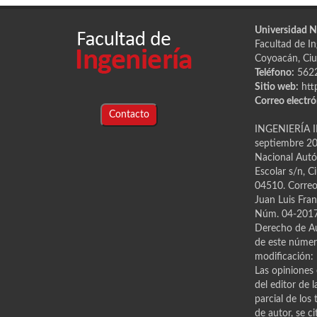
Universidad 
Facultad de Ing
Coyoacán, Ciu
Teléfono:
562
Sitio web:
htt
Correo electró
Contacto
INGENIERÍA I
septiembre 202
Nacional Autón
Escolar s/n, C
04510. Correo 
Juan Luis Fran
Núm. 04-2017-
Derecho de Au
de este número
modificación: 
Las opiniones 
del editor de 
parcial de los
de autor, se c