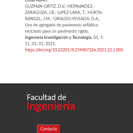
Estilo ABNT:
GUZMáN-ORTIZ, D.V.; HERNáNDEZ-
ZARAGOZA, J.B.; LóPEZ-LARA, T.; HORTA-
RANGEL, J.M.; GIRALDO-POSADA, D.A.;
Uso de agregado de pavimento asfáltico
reciclado para un pavimento rígido.
Ingeniería Investigación y Tecnología
, 01, 1-
11, 01, 01, 2021.
https://doi.org/10.22201/fi.25940732e.2021.22.1.005
Contacto