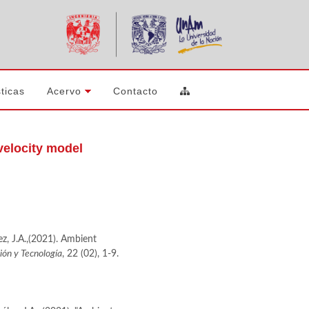
ticas
Acervo
Contacto
velocity model
z, J.A.,(2021). Ambient
ión y Tecnología
, 22 (02), 1-9.