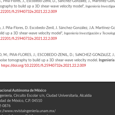
, Piña-Flores, J., Escobedo-Zenil, D., Sánchez-González, J., Martínez-Gonz
mography to build up a 3D shear-wave velocity model",
Ingeniería Investiga
10.22201/fi.25940732e.2021.22.2.009
 J. Piña-Flores, D. Escobedo-Zenil, J. Sánchez-González, J.A. Martínez-G
ild up a 3D shear-wave velocity model",
Ingeniería Investigación y Tecnolog
10.22201/fi.25940732e.2021.22.2.009
M.; PIñA-FLORES, J.; ESCOBEDO-ZENIL, D.; SáNCHEZ-GONZáLEZ, J.
noise tomography to build up a 3D shear-wave velocity model.
Ingeniería
.
https://doi.org/10.22201/fi.25940732e.2021.22.2.009
Nacional Autónoma de México
eniería, Circuito Escolar s/n, Ciudad Universitaria, Alcaldía
dad de México, C.P. 04510
2-0876
p://www.revistaingenieria.unam.mx/