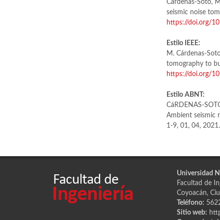
Cárdenas-Soto, M.
seismic noise to
https://doi.org/
Estilo IEEE:
M. Cárdenas-Soto,
tomography to bu
https://doi.org/
Estilo ABNT:
CáRDENAS-SOTO, 
Ambient seismic 
1-9, 01, 04, 2021
Universidad 
Facultad de Ing
Coyoacán, Ciu
Teléfono:
562
Sitio web:
htt