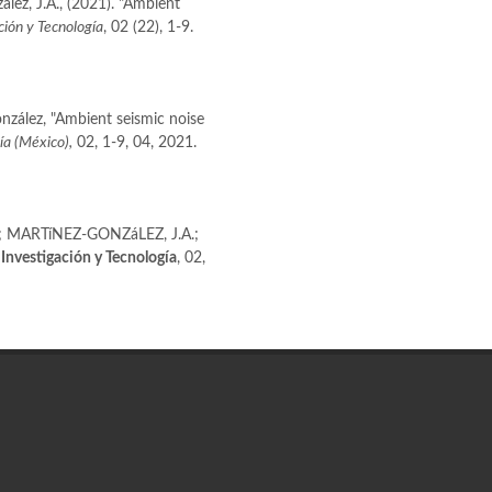
ález, J.A., (2021). "Ambient
ción y Tecnología
, 02 (22), 1-9.
onzález, "Ambient seismic noise
ía (México),
02, 1-9, 04, 2021.
; MARTíNEZ-GONZáLEZ, J.A.;
 Investigación y Tecnología
, 02,