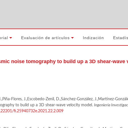
orial
Evaluación de artículos
Indización
Estadís
mic noise tomography to build up a 3D shear-wave 
,Piña-Flores, J.,Escobedo-Zenil, D.,Sánchez-González, J.,Martínez-Gonzále
mography to build up a 3D shear-wave velocity model.
Ingeniería Investigac
10.22201/fi.25940732e.2021.22.2.009