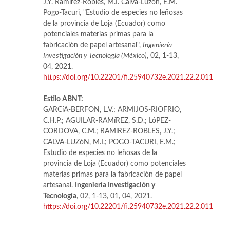
J.Y. Ramírez-Robles, M.I. Calva-Luzón, E.M.
Pogo-Tacuri, "Estudio de especies no leñosas
de la provincia de Loja (Ecuador) como
potenciales materias primas para la
fabricación de papel artesanal",
Ingeniería
Investigación y Tecnología (México),
02, 1-13,
04, 2021.
https://doi.org/10.22201/fi.25940732e.2021.22.2.011
Estilo ABNT:
GARCíA-BERFON, L.V.; ARMIJOS-RIOFRIO,
C.H.P.; AGUILAR-RAMíREZ, S.D.; LóPEZ-
CORDOVA, C.M.; RAMíREZ-ROBLES, J.Y.;
CALVA-LUZóN, M.I.; POGO-TACURI, E.M.;
Estudio de especies no leñosas de la
provincia de Loja (Ecuador) como potenciales
materias primas para la fabricación de papel
artesanal.
Ingeniería Investigación y
Tecnología
, 02, 1-13, 01, 04, 2021.
https://doi.org/10.22201/fi.25940732e.2021.22.2.011