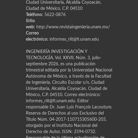
Ciudad Universitaria, Alcaldía Coyoacán,
Ciudad de México, C.P. 04510
Teléfono:
5622-0876
Sitio
web:
http://www.revistaingenieria.unam.mx/
Correo
electrónico:
informes_riit@fi.unam.edu
INGENIERÍA INVESTIGACIÓN Y
TECNOLOGÍA, Vol. XXVII, Núm. 3, julio-
septiembre 2026, es una publicación
trimestral editada por la Universidad Nacional
Autónoma de México, a través de la Facultad
de Ingeniería, Circuito Escolar s/n, Ciudad
Universitaria, Alcaldía Coyoacán, Ciudad de
México, C.P. 04510. Correo electrónico:
informes_riit@fi.unam.edu. Editor
responsable Dr. Juan Luis Franҫois Lacouture.
Reserva de Derechos al uso Exclusivo del
Título Núm. 04-2017-110715305600-203,
otorgado por el Instituto Nacional del
Derecho de Autor, ISSN: 2594-0732.
Responsable de la última actualización de