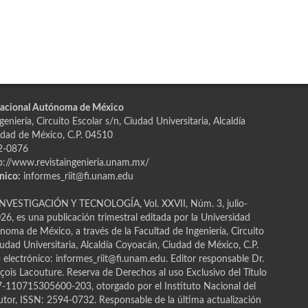
Nacional Autónoma de México
eniería, Circuito Escolar s/n, Ciudad Universitaria, Alcaldía
dad de México, C.P. 04510
2-0876
p://www.revistaingenieria.unam.mx/
nico:
informes_riit@fi.unam.edu
NVESTIGACIÓN Y TECNOLOGÍA, Vol. XXVII, Núm. 3, julio-
6, es una publicación trimestral editada por la Universidad
oma de México, a través de la Facultad de Ingeniería, Circuito
iudad Universitaria, Alcaldía Coyoacán, Ciudad de México, C.P.
electrónico: informes_riit@fi.unam.edu. Editor responsable Dr.
ҫois Lacouture. Reserva de Derechos al uso Exclusivo del Título
110715305600-203, otorgado por el Instituto Nacional del
tor, ISSN: 2594-0732. Responsable de la última actualización