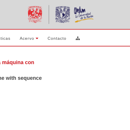
ticas
Acervo
Contacto
na máquina con
ine with sequence