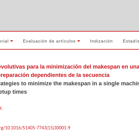
orial
Evaluación de artículos
Indización
Estadís
evolutivas para la minimización del makespan en u
reparación dependientes de la secuencia
rategies to minimize the makespan in a single mach
etup times
H.
.org/10.1016/S1405-7743(15)30001-9