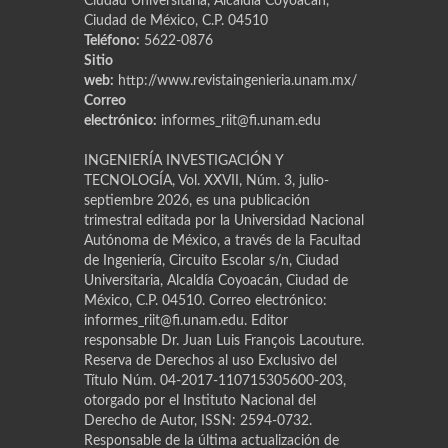
Ciudad Universitaria, Alcaldía Coyoacán,
Ciudad de México, C.P. 04510
Teléfono:
5622-0876
Sitio
web:
http://www.revistaingenieria.unam.mx/
Correo
electrónico:
informes_riit@fi.unam.edu
INGENIERÍA INVESTIGACIÓN Y
TECNOLOGÍA, Vol. XXVII, Núm. 3, julio-
septiembre 2026, es una publicación
trimestral editada por la Universidad Nacional
Autónoma de México, a través de la Facultad
de Ingeniería, Circuito Escolar s/n, Ciudad
Universitaria, Alcaldía Coyoacán, Ciudad de
México, C.P. 04510. Correo electrónico:
informes_riit@fi.unam.edu. Editor
responsable Dr. Juan Luis Franҫois Lacouture.
Reserva de Derechos al uso Exclusivo del
Título Núm. 04-2017-110715305600-203,
otorgado por el Instituto Nacional del
Derecho de Autor, ISSN: 2594-0732.
Responsable de la última actualización de