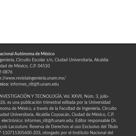
Nacional Autónoma de México
eniería, Circuito Escolar s/n, Ciudad Universitaria, Alcaldía
dad de México, C.P. 04510
2-0876
p://www.revistaingenieria.unam.mx/
nico:
informes_riit@fi.unam.edu
NVESTIGACIÓN Y TECNOLOGÍA, Vol. XXVII, Núm. 3, julio-
6, es una publicación trimestral editada por la Universidad
oma de México, a través de la Facultad de Ingeniería, Circuito
iudad Universitaria, Alcaldía Coyoacán, Ciudad de México, C.P.
electrónico: informes_riit@fi.unam.edu. Editor responsable Dr.
ҫois Lacouture. Reserva de Derechos al uso Exclusivo del Título
110715305600-203, otorgado por el Instituto Nacional del