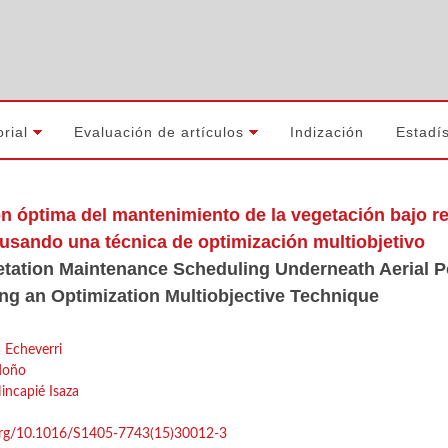
orial
Evaluación de artículos
Indización
Estadís
 óptima del mantenimiento de la vegetación bajo r
 usando una técnica de optimización multiobjetivo
tation Maintenance Scheduling Underneath Aerial P
g an Optimization Multiobjective Technique
 Echeverri
doño
incapié Isaza
.org/10.1016/S1405-7743(15)30012-3