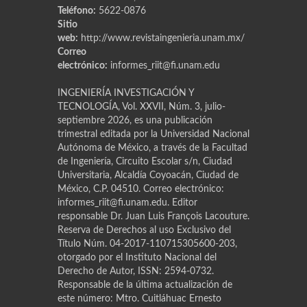
Teléfono:
5622-0876
Sitio
web:
http://www.revistaingenieria.unam.mx/
Correo
electrónico:
informes_riit@fi.unam.edu
INGENIERÍA INVESTIGACIÓN Y
TECNOLOGÍA, Vol. XXVII, Núm. 3, julio-
septiembre 2026, es una publicación
trimestral editada por la Universidad Nacional
Autónoma de México, a través de la Facultad
de Ingeniería, Circuito Escolar s/n, Ciudad
Universitaria, Alcaldía Coyoacán, Ciudad de
México, C.P. 04510. Correo electrónico:
informes_riit@fi.unam.edu. Editor
responsable Dr. Juan Luis Franҫois Lacouture.
Reserva de Derechos al uso Exclusivo del
Título Núm. 04-2017-110715305600-203,
otorgado por el Instituto Nacional del
Derecho de Autor, ISSN: 2594-0732.
Responsable de la última actualización de
este número: Mtro. Cuitláhuac Ernesto