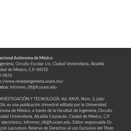
Nacional Autónoma de México
eniería, Circuito Escolar s/n, Ciudad Universitaria, Alcaldía
dad de México, C.P. 04510
2-0876
p://www.revistaingenieria.unam.mx/
nico:
informes_riit@fi.unam.edu
NVESTIGACIÓN Y TECNOLOGÍA, Vol. XXVII, Núm. 3, julio-
6, es una publicación trimestral editada por la Universidad
oma de México, a través de la Facultad de Ingeniería, Circuito
iudad Universitaria, Alcaldía Coyoacán, Ciudad de México, C.P.
electrónico: informes_riit@fi.unam.edu. Editor responsable Dr.
ҫois Lacouture. Reserva de Derechos al uso Exclusivo del Título