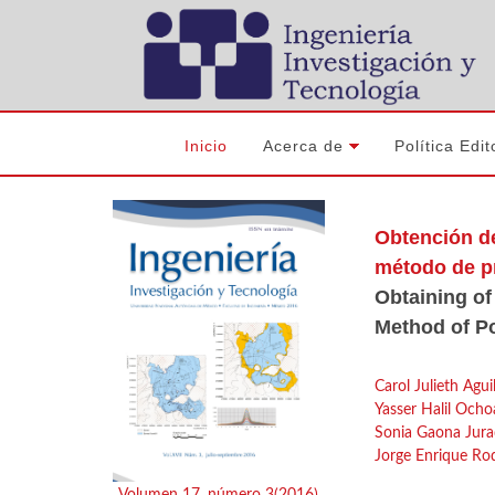
Inicio
Acerca de
Política Edit
Obtención de
método de pr
Obtaining of
Method of Po
Carol Julieth Agui
Yasser Halil Och
Sonia Gaona Jur
Jorge Enrique Ro