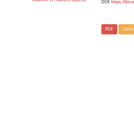
Volumen 17, número 3(2016)
DOI:
https://doi.
PDF
Cómo 