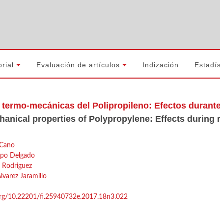
orial
Evaluación de artículos
Indización
Estadís
termo-mecánicas del Polipropileno: Efectos durant
nical properties of Polypropylene: Effects during 
 Cano
spo Delgado
 Rodriguez
varez Jaramillo
.org/10.22201/fi.25940732e.2017.18n3.022