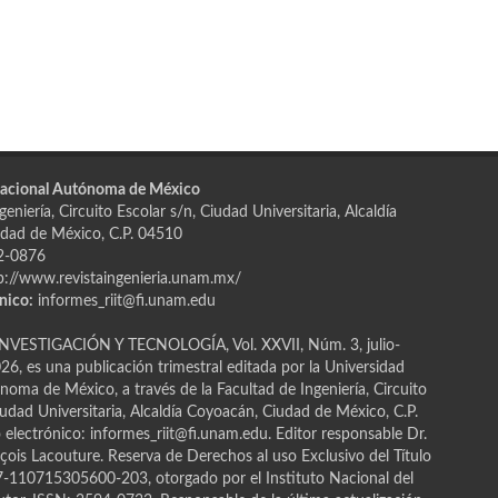
Nacional Autónoma de México
eniería, Circuito Escolar s/n, Ciudad Universitaria, Alcaldía
dad de México, C.P. 04510
2-0876
p://www.revistaingenieria.unam.mx/
nico:
informes_riit@fi.unam.edu
NVESTIGACIÓN Y TECNOLOGÍA, Vol. XXVII, Núm. 3, julio-
6, es una publicación trimestral editada por la Universidad
oma de México, a través de la Facultad de Ingeniería, Circuito
iudad Universitaria, Alcaldía Coyoacán, Ciudad de México, C.P.
electrónico: informes_riit@fi.unam.edu. Editor responsable Dr.
ҫois Lacouture. Reserva de Derechos al uso Exclusivo del Título
110715305600-203, otorgado por el Instituto Nacional del