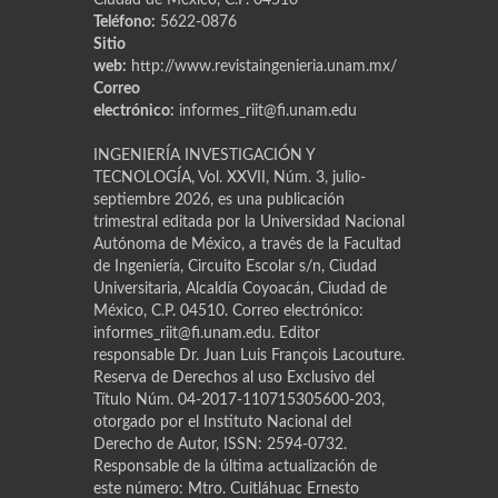
Teléfono:
5622-0876
Sitio
web:
http://www.revistaingenieria.unam.mx/
Correo
electrónico:
informes_riit@fi.unam.edu
INGENIERÍA INVESTIGACIÓN Y
TECNOLOGÍA, Vol. XXVII, Núm. 3, julio-
septiembre 2026, es una publicación
trimestral editada por la Universidad Nacional
Autónoma de México, a través de la Facultad
de Ingeniería, Circuito Escolar s/n, Ciudad
Universitaria, Alcaldía Coyoacán, Ciudad de
México, C.P. 04510. Correo electrónico:
informes_riit@fi.unam.edu. Editor
responsable Dr. Juan Luis Franҫois Lacouture.
Reserva de Derechos al uso Exclusivo del
Título Núm. 04-2017-110715305600-203,
otorgado por el Instituto Nacional del
Derecho de Autor, ISSN: 2594-0732.
Responsable de la última actualización de
este número: Mtro. Cuitláhuac Ernesto