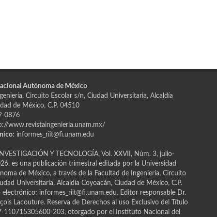
Nacional Autónoma de México
eniería, Circuito Escolar s/n, Ciudad Universitaria, Alcaldía
dad de México, C.P. 04510
2-0876
p://www.revistaingenieria.unam.mx/
nico:
informes_riit@fi.unam.edu
NVESTIGACIÓN Y TECNOLOGÍA, Vol. XXVII, Núm. 3, julio-
6, es una publicación trimestral editada por la Universidad
oma de México, a través de la Facultad de Ingeniería, Circuito
iudad Universitaria, Alcaldía Coyoacán, Ciudad de México, C.P.
electrónico: informes_riit@fi.unam.edu. Editor responsable Dr.
ҫois Lacouture. Reserva de Derechos al uso Exclusivo del Título
110715305600-203, otorgado por el Instituto Nacional del