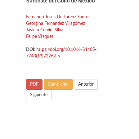
Suroeste del Golfo de México
Fernando Jesus De Lorenz Santos
Georgina Fernández Villagómez
Javiera Cervini Silva
Felipe Vázquez
DOI:
https://doi.org/10.1016/S1405-
7743(13)72262-5
PDF
Cómo citar
Anterior
Siguiente