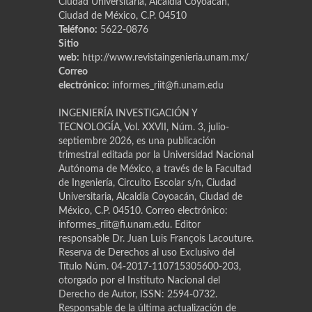
Ciudad Universitaria, Alcaldía Coyoacán,
Ciudad de México, C.P. 04510
Teléfono:
5622-0876
Sitio
web:
http://www.revistaingenieria.unam.mx/
Correo
electrónico:
informes_riit@fi.unam.edu
INGENIERÍA INVESTIGACIÓN Y
TECNOLOGÍA, Vol. XXVII, Núm. 3, julio-
septiembre 2026, es una publicación
trimestral editada por la Universidad Nacional
Autónoma de México, a través de la Facultad
de Ingeniería, Circuito Escolar s/n, Ciudad
Universitaria, Alcaldía Coyoacán, Ciudad de
México, C.P. 04510. Correo electrónico:
informes_riit@fi.unam.edu. Editor
responsable Dr. Juan Luis Franҫois Lacouture.
Reserva de Derechos al uso Exclusivo del
Título Núm. 04-2017-110715305600-203,
otorgado por el Instituto Nacional del
Derecho de Autor, ISSN: 2594-0732.
Responsable de la última actualización de