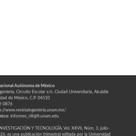
Nacional Autónoma de México
eniería, Circuito Escolar s/n, Ciudad Universitaria, Alcaldía
dad de México, C.P. 04510
2-0876
p://www.revistaingenieria.unam.mx/
nico:
informes_riit@fi.unam.edu
NVESTIGACIÓN Y TECNOLOGÍA, Vol. XXVII, Núm. 3, julio-
6, es una publicación trimestral editada por la Universidad