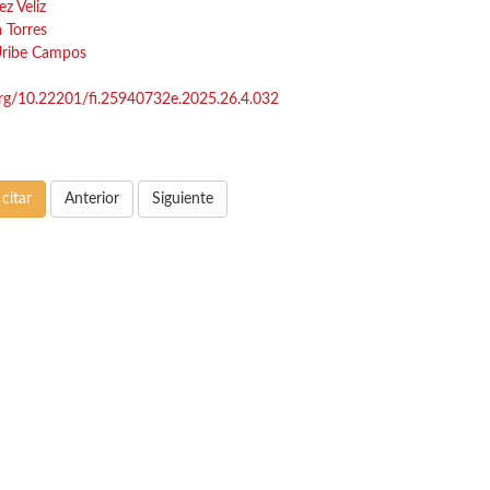
z Veliz
a Torres
 Uribe Campos
.org/10.22201/fi.25940732e.2025.26.4.032
citar
Anterior
Siguiente