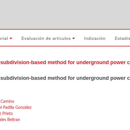
orial
Evaluación de artículos
Indización
Estadís
 subdivision-based method for underground power 
 subdivision-based method for underground power 
e Camino
Padilla González
z Prieto
les Beltran