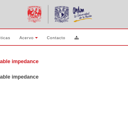
ticas
Acervo
Contacto
cable impedance
cable impedance