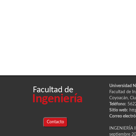
Universidad 
Facultad de Ing
Coyoacán, Ciu
Teléfono:
562
Sitio web:
htt
Correo electró
Contacto
INGENIERÍA I
septiembre 202