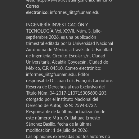
web:
https://www.revistaingenieria.unam.mx/
Correo
electrónico:
informes_riit@fi.unam.edu
INGENIERÍA INVESTIGACIÓN Y
TECNOLOGÍA, Vol. XXVII, Núm. 3, julio-
septiembre 2026, es una publicación
trimestral editada por la Universidad Nacional
Autónoma de México, a través de la Facultad
de Ingeniería, Circuito Escolar s/n, Ciudad
Universitaria, Alcaldía Coyoacán, Ciudad de
México, C.P. 04510. Correo electrónico:
informes_riit@fi.unam.edu. Editor
responsable Dr. Juan Luis Franҫois Lacouture.
Reserva de Derechos al uso Exclusivo del
Título Núm. 04-2017-110715305600-203,
otorgado por el Instituto Nacional del
Derecho de Autor, ISSN: 2594-0732.
Responsable de la última actualización de
este número: Mtro. Cuitláhuac Ernesto
Sánchez Basilio, fecha de la última
modificación: 1 de julio de 2026.
Las opiniones expresadas por los autores no