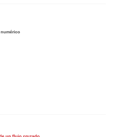
 numérico
de un flujo cruzado