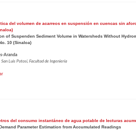
stica del volumen de acarreos en suspensión en cuencas sin afor
inaloa)
tion of Suspenden Sediment Volume in Watersheds Without Hydrome
o. 10 (Sinaloa)
os-Aranda
an Luis Potosí, Facultad de Ingeniería
ar
tros del consumo instantáneo de agua potable de lecturas acum
 Demand Parameter Estimation from Accumulated Readings