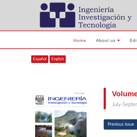
Home
About us
Edi
Español
English
Volume
July-Sept
Previous issue