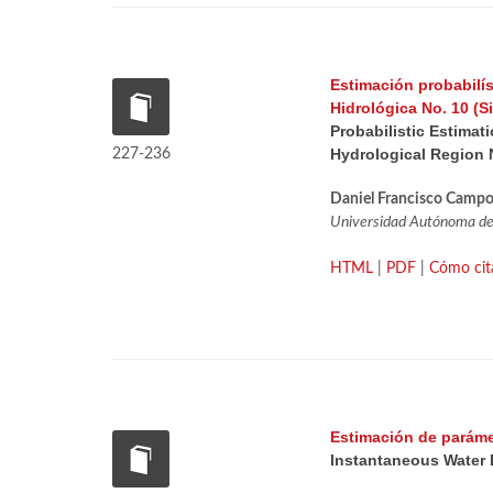
Estimación probabilí
Hidrológica No. 10 (S
Probabilistic Estima
Hydrological Region N
227-236
Daniel Francisco Camp
Universidad Autónoma de S
HTML
|
PDF
|
Cómo cit
Estimación de paráme
Instantaneous Water