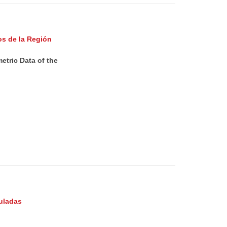
os de la Región
tric Data of the
uladas