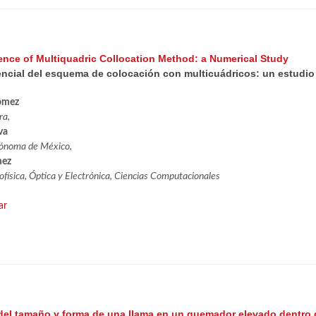
nce of Multiquadric Collocation Method: a Numerical Study
cial del esquema de colocación con multicuádricos: un estudio
ómez
ra,
va
tónoma de México,
mez
ofísica, Óptica y Electrónica, Ciencias Computacionales
ar
del tamaño y forma de una llama en un quemador elevado dentro 